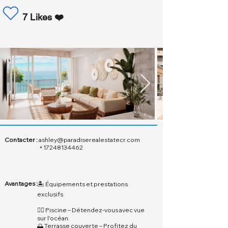
7 Likes ❤️
Contacter :
ashley@paradiserealestatecr.com
+17248134462
Avantages :
🏝️ Équipements et prestations
exclusifs
🏊‍♂️ Piscine – Détendez-vous avec vue
sur l'océan.
🌅 Terrasse couverte – Profitez du