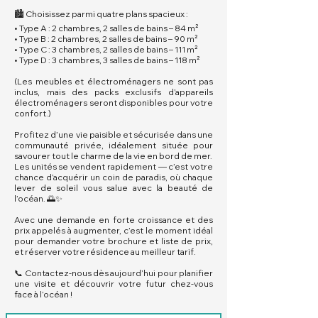
🏙️ Choisissez parmi quatre plans spacieux :
• Type A : 2 chambres, 2 salles de bains – 84 m²
• Type B : 2 chambres, 2 salles de bains – 90 m²
• Type C : 3 chambres, 2 salles de bains – 111 m²
• Type D : 3 chambres, 3 salles de bains – 118 m²
(Les meubles et électroménagers ne sont pas
inclus, mais des packs exclusifs d’appareils
électroménagers seront disponibles pour votre
confort.)
Profitez d’une vie paisible et sécurisée dans une
communauté privée, idéalement située pour
savourer tout le charme de la vie en bord de mer.
Les unités se vendent rapidement — c’est votre
chance d’acquérir un coin de paradis, où chaque
lever de soleil vous salue avec la beauté de
l’océan. 🌅✨
Avec une demande en forte croissance et des
prix appelés à augmenter, c’est le moment idéal
pour demander votre brochure et liste de prix,
et réserver votre résidence au meilleur tarif.
📞 Contactez-nous dès aujourd’hui pour planifier
une visite et découvrir votre futur chez-vous
face à l’océan !