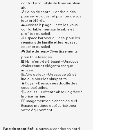
confort et du style de la vie en plein
air.
🏀 Salon de sport – L'endroit idéal
pour se retrouver et profiter de vos
jeux préférés.
🌊 Accès à la plage – Installez-vous
confortablement sur le sable et
profitez du soleil.
🍖 Espace barbecue – Idéal pour les
réunions de famille et les repas au
coucher du soleil.
🎮 Salle de jeux – Divertissements
pour tous les âges.
🏢 Hall d'entrée élégant – Un accueil
chaleureux et élégant à chaque
arrivée.
🛝 Aire de jeux – Un espace sûr et
ludique pour les plus petits.
🔥 Foyer – Des soirées douillettes
sous les étoiles.
💦 Jacuzzi – Détente absolue grâce à
la brise marine.
🏄‍♂️ Rangement de planche de surf –
Espace pratique et sécurisé pour
votre équipement.
Type de propriété:
Nouveaux condos en bord