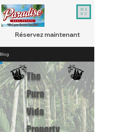
ME
NU
Réservez maintenant
Blog
The
Pura
Vida
Property