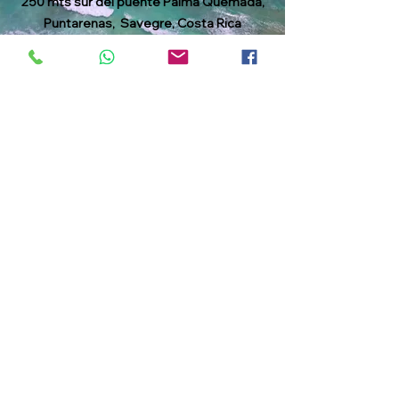
250 mts sur del puente Palma Quemada,
Puntarenas, Savegre, Costa Rica
ashley@paradiserealestatecr.com
+1 724 8134462
©2023 by Paradise Real Estate. Designed by Gozoek.com