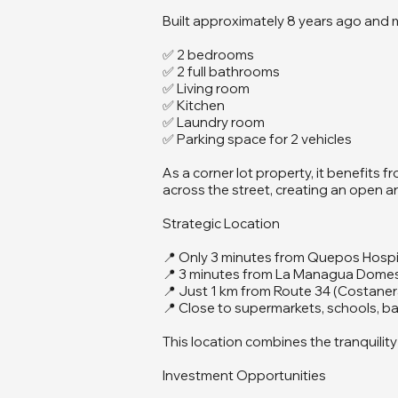
Built approximately 8 years ago and m
✅ 2 bedrooms
✅ 2 full bathrooms
✅ Living room
✅ Kitchen
✅ Laundry room
✅ Parking space for 2 vehicles
As a corner lot property, it benefits 
across the street, creating an open 
Strategic Location
📍 Only 3 minutes from Quepos Hospi
📍 3 minutes from La Managua Domest
📍 Just 1 km from Route 34 (Costane
📍 Close to supermarkets, schools, ba
This location combines the tranquility
Investment Opportunities