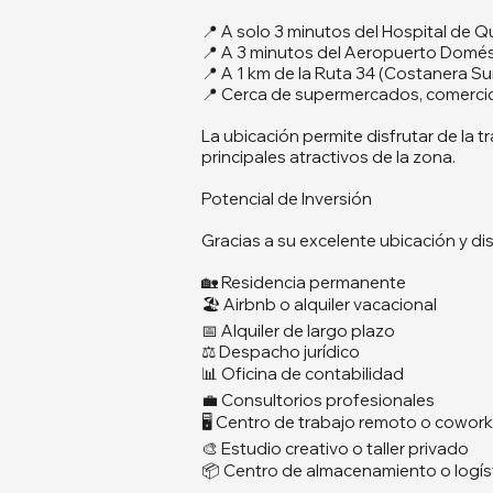
📍 A solo 3 minutos del Hospital de 
📍 A 3 minutos del Aeropuerto Domé
📍 A 1 km de la Ruta 34 (Costanera Su
📍 Cerca de supermercados, comercios
La ubicación permite disfrutar de la t
principales atractivos de la zona.
Potencial de Inversión
Gracias a su excelente ubicación y dis
🏡 Residencia permanente
🏖️ Airbnb o alquiler vacacional
📅 Alquiler de largo plazo
⚖️ Despacho jurídico
📊 Oficina de contabilidad
💼 Consultorios profesionales
🖥️ Centro de trabajo remoto o cowor
🎨 Estudio creativo o taller privado
📦 Centro de almacenamiento o logíst