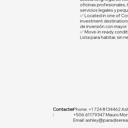
oficinas profesionales, 
servicios legales y pe
✅ Located in one of Cos
investment destinations
de inversión con mayor
✅ Move-in ready condit
Lista para habitar, sin
Contacter
Phone: +1 724 8134462 As
:
+506 61179347 Mauro Mor
Email:
ashley@paradiserea