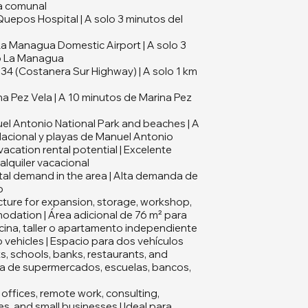
ia comunal
uepos Hospital | A solo 3 minutos del
La Managua Domestic Airport | A solo 3
o La Managua
34 (Costanera Sur Highway) | A solo 1 km
a Pez Vela | A 10 minutos de Marina Pez
el Antonio National Park and beaches | A
Nacional y playas de Manuel Antonio
acation rental potential | Excelente
alquiler vacacional
tal demand in the area | Alta demanda de
o
cture for expansion, storage, workshop,
odation | Área adicional de 76 m² para
cina, taller o apartamento independiente
 vehicles | Espacio para dos vehículos
, schools, banks, restaurants, and
rca de supermercados, escuelas, bancos,
 offices, remote work, consulting,
es, and small businesses | Ideal para