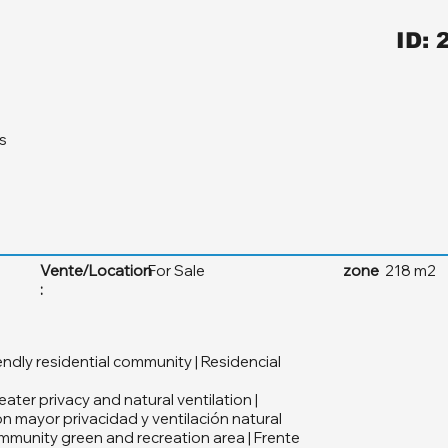
ID: 
s
Vente/Location
For Sale
zone
218 m2
:
endly residential community | Residencial
eater privacy and natural ventilation |
 mayor privacidad y ventilación natural
ommunity green and recreation area | Frente