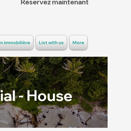
Réservez maintenant
n immobilière
List with us
More
ial - House