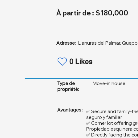
À partir de :
$180,000
Adresse:
Llanuras del Palmar, Quepo
0 Likes
Type de
Move-in house
propriété:
Avantages :
✅ Secure and family-fri
seguro y familiar
✅ Corner lot offering gr
Propiedad esquinera con
✅ Directly facing the c