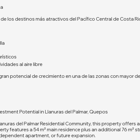
na
e los destinos más atractivos del Pacífico Central de Costa Ri
lla
rísticos
vidades al aire libre
gran potencial de crecimiento en una de las zonas con mayor de
estment Potential in Llanuras del Palmar, Quepos
lanuras del Palmar Residential Community, this property offers 
y features a 54 m² main residence plus an additional 76 m² struc
ndependent apartment, or future expansion.