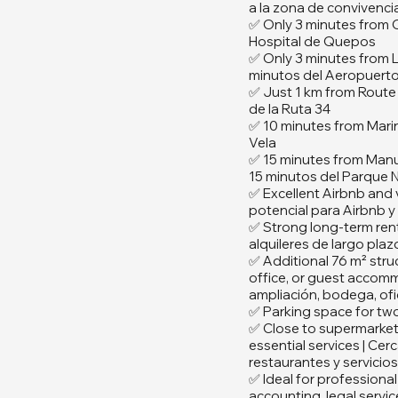
a la zona de convivenc
✅ Only 3 minutes from Q
Hospital de Quepos
✅ Only 3 minutes from 
minutos del Aeropuert
✅ Just 1 km from Route 
de la Ruta 34
✅ 10 minutes from Marin
Vela
✅ 15 minutes from Manu
15 minutos del Parque 
✅ Excellent Airbnb and v
potencial para Airbnb y 
✅ Strong long-term ren
alquileres de largo plaz
✅ Additional 76 m² stru
office, or guest accomm
ampliación, bodega, ofi
✅ Parking space for two
✅ Close to supermarkets
essential services | Ce
restaurantes y servicios
✅ Ideal for professional
accounting, legal servic