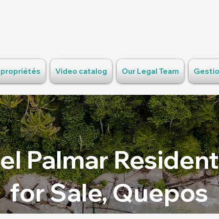
 propriétés
Video catalog
Our Legal Team
Gestio
el Palmar Resident
for Sale, Quepos