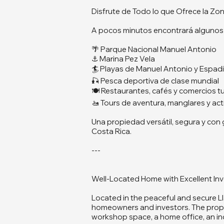
Disfrute de Todo lo que Ofrece la Zo
A pocos minutos encontrará algunos d
🌴 Parque Nacional Manuel Antonio
⚓ Marina Pez Vela
🏄 Playas de Manuel Antonio y Espadi
🎣 Pesca deportiva de clase mundial
🍽️ Restaurantes, cafés y comercios tu
🚤 Tours de aventura, manglares y acti
Una propiedad versátil, segura y con 
Costa Rica.
---
Well-Located Home with Excellent Inv
Located in the peaceful and secure L
homeowners and investors. The propert
workshop space, a home office, an i