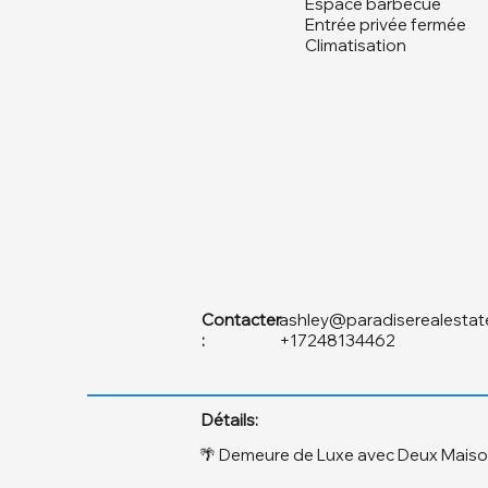
Espace barbecue
Entrée privée fermée
Climatisation
Contacter
ashley@paradiserealestat
:
+17248134462
Détails:
🌴 Demeure de Luxe avec Deux Maisons