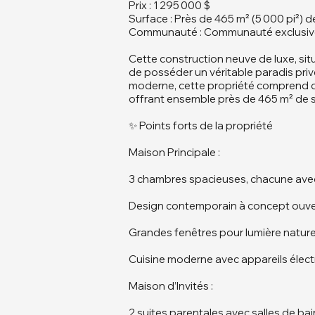
Prix : 1 295 000 $
Surface : Près de 465 m² (5 000 pi²) 
Communauté : Communauté exclusive et
Cette construction neuve de luxe, si
de posséder un véritable paradis privé
moderne, cette propriété comprend d
offrant ensemble près de 465 m² de s
✨ Points forts de la propriété
Maison Principale :
3 chambres spacieuses, chacune avec 
Design contemporain à concept ouver
Grandes fenêtres pour lumière naturel
Cuisine moderne avec appareils éle
Maison d’Invités :
2 suites parentales avec salles de bai