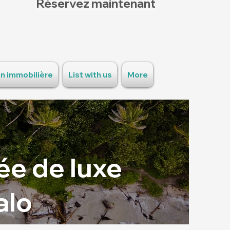
Réservez maintenant
n immobilière
List with us
More
ée de luxe
alo