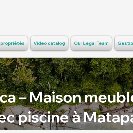
 propriétés
Video catalog
Our Legal Team
Gestio
ca – Maison meubl
ec piscine à Matap