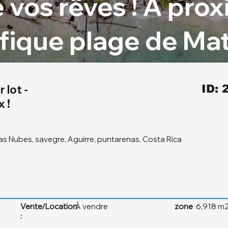
vos rêves ! À prox
fique plage de Mat
 lot -
ID: 
x !
s Nubes, savegre, Aguirre, puntarenas, Costa Rica
Vente/Location
À vendre
zone
6,918 m2
: