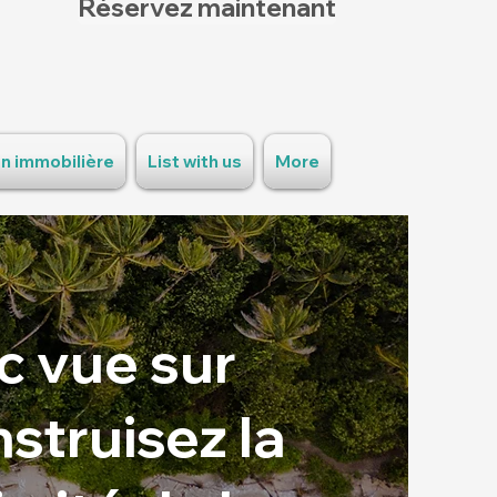
Réservez maintenant
n immobilière
List with us
More
c vue sur
struisez la