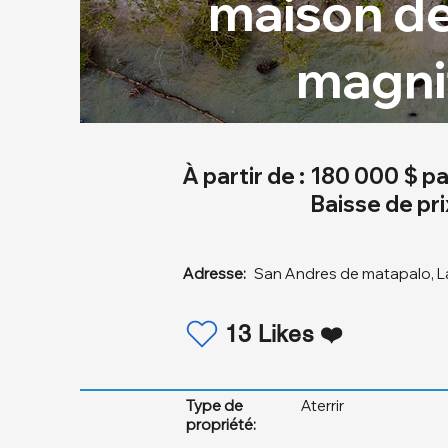
maison de 
magni
À partir de :
180 000 $ par
Baisse de pri
Adresse:
San Andres de matapalo, La
13 Likes ❤️
Type de
Aterrir
propriété: