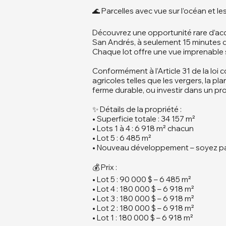
🌊 Parcelles avec vue sur l’océan et
Découvrez une opportunité rare d’acq
San Andrés, à seulement 15 minutes 
Chaque lot offre une vue imprenable su
Conformément à l’Article 31 de la loi
agricoles telles que les vergers, la p
ferme durable, ou investir dans un pro
✨ Détails de la propriété :
• Superficie totale : 34 157 m²
• Lots 1 à 4 : 6 918 m² chacun
• Lot 5 : 6 485 m²
• Nouveau développement – soyez parm
💰 Prix :
• Lot 5 : 90 000 $ – 6 485 m²
• Lot 4 : 180 000 $ – 6 918 m²
• Lot 3 : 180 000 $ – 6 918 m²
• Lot 2 : 180 000 $ – 6 918 m²
• Lot 1 : 180 000 $ – 6 918 m²