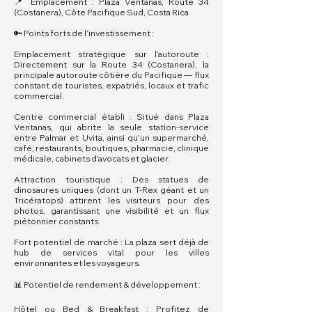
📍 Emplacement : Plaza Ventanas, Route 34
(Costanera), Côte Pacifique Sud, Costa Rica
🔑 Points forts de l’investissement :
Emplacement stratégique sur l’autoroute :
Directement sur la Route 34 (Costanera), la
principale autoroute côtière du Pacifique — flux
constant de touristes, expatriés, locaux et trafic
commercial.
Centre commercial établi : Situé dans Plaza
Ventanas, qui abrite la seule station-service
entre Palmar et Uvita, ainsi qu’un supermarché,
café, restaurants, boutiques, pharmacie, clinique
médicale, cabinets d’avocats et glacier.
Attraction touristique : Des statues de
dinosaures uniques (dont un T-Rex géant et un
Tricératops) attirent les visiteurs pour des
photos, garantissant une visibilité et un flux
piétonnier constants.
Fort potentiel de marché : La plaza sert déjà de
hub de services vital pour les villes
environnantes et les voyageurs.
📊 Potentiel de rendement & développement :
Hôtel ou Bed & Breakfast : Profitez de