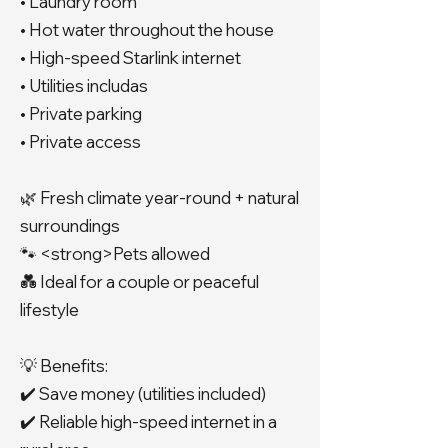
• Laundry room
• Hot water throughout the house
• High-speed Starlink internet
• Utilities includas
• Private parking
• Private access
🌿 Fresh climate year-round + natural
surroundings
🐾 <strong>Pets allowed
💑 Ideal for a couple or peaceful
lifestyle
💡 Benefits:
✔️ Save money (utilities included)
✔️ Reliable high-speed internet in a