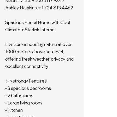
Mauro Mora:
+506 6117 9347
Ashley Hawkins:
+1 724 813 4462
Spacious Rental Home with Cool
Climate + Starlink Internet
Live surrounded by nature at over
1000 meters above sea level,
offering fresh weather, privacy, and
excellent connectivity.
✨ <strong>Features:
• 3 spacious bedrooms
• 2 bathrooms
• Large living room
• Kitchen