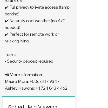
rural area
✔️ Full privacy (private access &amp;
parking)
✔️ Naturally cool weather (no A/C
needed)
✔️ Perfect for remote work or
relaxing living
Terms:
• Security deposit required
📲 More information:
Mauro Mora:
+506 6117 9347
Ashley Hawkins:
+1 724 813 4462
Schedule a Viewing