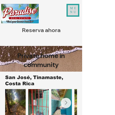
ME
NU
Reserva ahora
Private home in
community
San José, Tinamaste,
Costa Rica