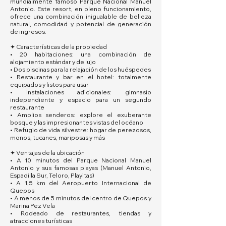
mundialmente famoso Parque Nacional Manuel
Antonio. Este resort, en pleno funcionamiento,
ofrece una combinación inigualable de belleza
natural, comodidad y potencial de generación
de ingresos.
✦ Características de la propiedad
• 20 habitaciones: una combinación de
alojamiento estándar y de lujo
• Dos piscinas para la relajación de los huéspedes
• Restaurante y bar en el hotel: totalmente
equipados y listos para usar
• Instalaciones adicionales: gimnasio
independiente y espacio para un segundo
restaurante
• Amplios senderos: explore el exuberante
bosque y las impresionantes vistas del océano
• Refugio de vida silvestre: hogar de perezosos,
monos, tucanes, mariposas y más
✦ Ventajas de la ubicación
• A 10 minutos del Parque Nacional Manuel
Antonio y sus famosas playas (Manuel Antonio,
Espadilla Sur, Teloro, Playitas)
• A 1,5 km del Aeropuerto Internacional de
Quepos
• A menos de 5 minutos del centro de Quepos y
Marina Pez Vela
• Rodeado de restaurantes, tiendas y
atracciones turísticas