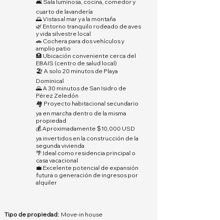
🛋️ Sala luminosa, cocina, comedor y
cuarto de lavandería
🌅 Vistas al mar y a la montaña
🌿 Entorno tranquilo rodeado de aves
y vida silvestre local
🚗 Cochera para dos vehículos y
amplio patio
🏥 Ubicación conveniente cerca del
EBAIS (centro de salud local)
🏖️ A solo 20 minutos de Playa
Dominical
🌄 A 30 minutos de San Isidro de
Pérez Zeledón
🏘️ Proyecto habitacional secundario
ya en marcha dentro de la misma
propiedad
💰 Aproximadamente $10,000 USD
ya invertidos en la construcción de la
segunda vivienda
🌴 Ideal como residencia principal o
casa vacacional
💼 Excelente potencial de expansión
futura o generación de ingresos por
alquiler
Tipo de propiedad:
Move-in house