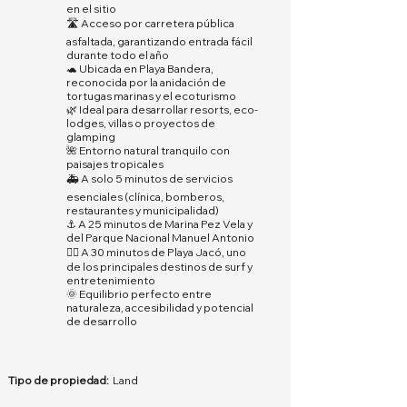
en el sitio
🛣️ Acceso por carretera pública
asfaltada, garantizando entrada fácil
durante todo el año
🐢 Ubicada en Playa Bandera,
reconocida por la anidación de
tortugas marinas y el ecoturismo
🌿 Ideal para desarrollar resorts, eco-
lodges, villas o proyectos de
glamping
🌺 Entorno natural tranquilo con
paisajes tropicales
🚑 A solo 5 minutos de servicios
esenciales (clínica, bomberos,
restaurantes y municipalidad)
⚓ A 25 minutos de Marina Pez Vela y
del Parque Nacional Manuel Antonio
🏄‍♂️ A 30 minutos de Playa Jacó, uno
de los principales destinos de surf y
entretenimiento
🌞 Equilibrio perfecto entre
naturaleza, accesibilidad y potencial
de desarrollo
Tipo de propiedad:
Land