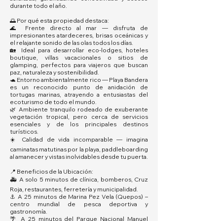
durante todo el año.
🌅 Por qué esta propiedad destaca:
🌊 Frente directo al mar — disfruta de
impresionantes atardeceres, brisas oceánicas y
el relajante sonido de las olas todos los días.
🏡 Ideal para desarrollar eco-lodges, hoteles
boutique, villas vacacionales o sitios de
glamping, perfectos para viajeros que buscan
paz, naturaleza y sostenibilidad.
🐢 Entorno ambientalmente rico — Playa Bandera
es un reconocido punto de anidación de
tortugas marinas, atrayendo a entusiastas del
ecoturismo de todo el mundo.
🌿 Ambiente tranquilo rodeado de exuberante
vegetación tropical, pero cerca de servicios
esenciales y de los principales destinos
turísticos.
☀️ Calidad de vida incomparable — imagina
caminatas matutinas por la playa, paddleboarding
al amanecer y vistas inolvidables desde tu puerta.
📍 Beneficios de la Ubicación:
🚑 A solo 5 minutos de clínica, bomberos, Cruz
Roja, restaurantes, ferretería y municipalidad.
⚓ A 25 minutos de Marina Pez Vela (Quepos) –
centro mundial de pesca deportiva y
gastronomía.
🌴 A 25 minutos del Parque Nacional Manuel