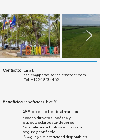
Contacto:
Email:
ashley@paradiserealestatecr.com
Tel:
+1 724 8134462
Beneficios:
Beneficios Clave 🌴
🏖️ Propiedad frente al mar con
acceso directo al océano y
espectaculares atardeceres
📜 Totalmente titulada – inversión
segura y confiable
💧 Agua y ⚡ electricidad disponibles