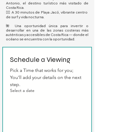
Antonio, el destino turístico más visitado de
Costa Rica.
🏄‍♂️ A 30 minutos de Playa Jacó, vibrante centro
de surf y vida nocturna.
🌺 Una oportunidad única para invertir o
desarrollar en una de las zonas costeras más
auténticas y accesibles de Costa Rica — donde el
océano se encuentra con la oportunidad.
Schedule a Viewing
Pick a Time that works for you; 
You'll add your details on the next 
step.
Select a date