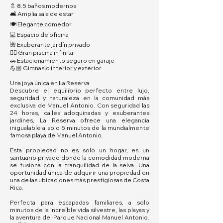
🚿 8.5 baños modernos
🛋️ Amplia sala de estar
🍽️ Elegante comedor
💻 Espacio de oficina
🌺 Exuberante jardín privado
🏊‍♂️ Gran piscina infinita
🚗 Estacionamiento seguro en garaje
💪🏼 Gimnasio interior y exterior
Una joya única en La Reserva
Descubre el equilibrio perfecto entre lujo,
seguridad y naturaleza en la comunidad más
exclusiva de Manuel Antonio. Con seguridad las
24 horas, calles adoquinadas y exuberantes
jardines, La Reserva ofrece una elegancia
inigualable a solo 5 minutos de la mundialmente
famosa playa de Manuel Antonio.
Esta propiedad no es solo un hogar, es un
santuario privado donde la comodidad moderna
se fusiona con la tranquilidad de la selva. Una
oportunidad única de adquirir una propiedad en
una de las ubicaciones más prestigiosas de Costa
Rica.
Perfecta para escapadas familiares, a solo
minutos de la increíble vida silvestre, las playas y
la aventura del Parque Nacional Manuel Antonio.