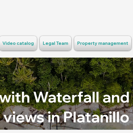
Video catalog
Legal Team
Property management
 with Waterfall an
views in Platanillo