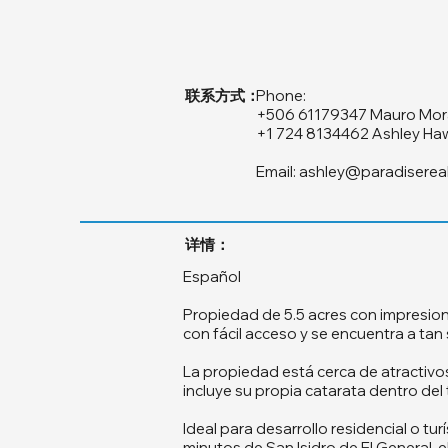
联系方式：
Phone:
+506 61179347 Mauro Mor
+1 724 8134462 Ashley Ha
Email:
ashley@paradiserea
详情：
Español
Propiedad de 5.5 acres con impresiona
con fácil acceso y se encuentra a ta
La propiedad está cerca de atractivo
incluye su propia catarata dentro del 
Ideal para desarrollo residencial o tur
minutos de San Isidro de El General, 