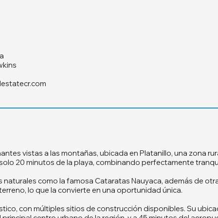
a
wkins
lestatecr.com
ntes vistas a las montañas, ubicada en Platanillo, una zona ru
n solo 20 minutos de la playa, combinando perfectamente tranqui
s naturales como la famosa Cataratas Nauyaca, además de otras
terreno, lo que la convierte en una oportunidad única.
ístico, con múltiples sitios de construcción disponibles. Su ubica
el principal centro urbano de la región, y a 45 minutos del aer