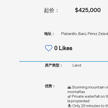
起价：
$425,000
地址：
Platanillo, Barú, Pérez Zele
0 Likes
房产类型：
Land
优势：
🌄 Stunning mountain vi
montañas
🌿 Private waterfall on
la propiedad
🏝️ Only 20 minutes to 