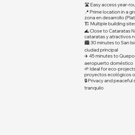
🛣️ Easy access year-ro
📍 Prime location in a g
zona en desarrollo (Plat
🏗️ Multiple building sit
🌊 Close to Cataratas N
cataratas y atractivos 
🏙️ 30 minutes to San Is
ciudad principal
✈️ 45 minutes to Quepos
aeropuerto doméstico
🌱 Ideal for eco-projec
proyectos ecológicos o 
🔒 Privacy and peaceful
tranquilo