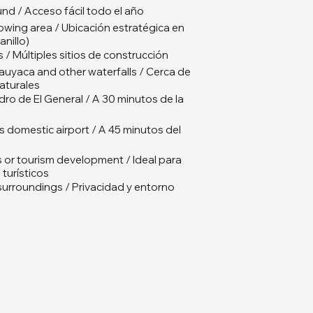
und / Acceso fácil todo el año
rowing area / Ubicación estratégica en
anillo)
es / Múltiples sitios de construcción
auyaca and other waterfalls / Cerca de
naturales
idro de El General / A 30 minutos de la
 domestic airport / A 45 minutos del
ts or tourism development / Ideal para
turísticos
 surroundings / Privacidad y entorno