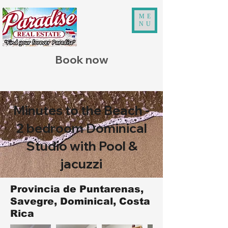
ME
NU
Book now
Minutes to the Beach -
2 bedroom Dominical
Studio with Pool &
jacuzzi
Provincia de Puntarenas,
Savegre, Dominical, Costa
Rica