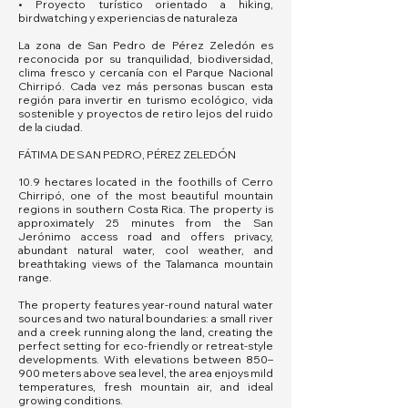
• Proyecto turístico orientado a hiking,
birdwatching y experiencias de naturaleza
La zona de San Pedro de Pérez Zeledón es
reconocida por su tranquilidad, biodiversidad,
clima fresco y cercanía con el Parque Nacional
Chirripó. Cada vez más personas buscan esta
región para invertir en turismo ecológico, vida
sostenible y proyectos de retiro lejos del ruido
de la ciudad.
FÁTIMA DE SAN PEDRO, PÉREZ ZELEDÓN
10.9 hectares located in the foothills of Cerro
Chirripó, one of the most beautiful mountain
regions in southern Costa Rica. The property is
approximately 25 minutes from the San
Jerónimo access road and offers privacy,
abundant natural water, cool weather, and
breathtaking views of the Talamanca mountain
range.
The property features year-round natural water
sources and two natural boundaries: a small river
and a creek running along the land, creating the
perfect setting for eco-friendly or retreat-style
developments. With elevations between 850–
900 meters above sea level, the area enjoys mild
temperatures, fresh mountain air, and ideal
growing conditions.