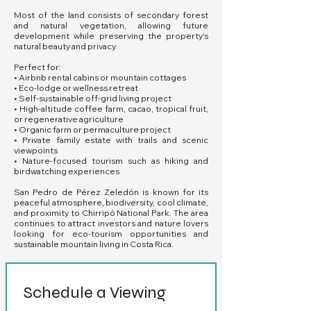
Most of the land consists of secondary forest
and natural vegetation, allowing future
development while preserving the property's
natural beauty and privacy.
Perfect for:
• Airbnb rental cabins or mountain cottages
• Eco-lodge or wellness retreat
• Self-sustainable off-grid living project
• High-altitude coffee farm, cacao, tropical fruit,
or regenerative agriculture
• Organic farm or permaculture project
• Private family estate with trails and scenic
viewpoints
• Nature-focused tourism such as hiking and
birdwatching experiences
San Pedro de Pérez Zeledón is known for its
peaceful atmosphere, biodiversity, cool climate,
and proximity to Chirripó National Park. The area
continues to attract investors and nature lovers
looking for eco-tourism opportunities and
sustainable mountain living in Costa Rica.
Schedule a Viewing