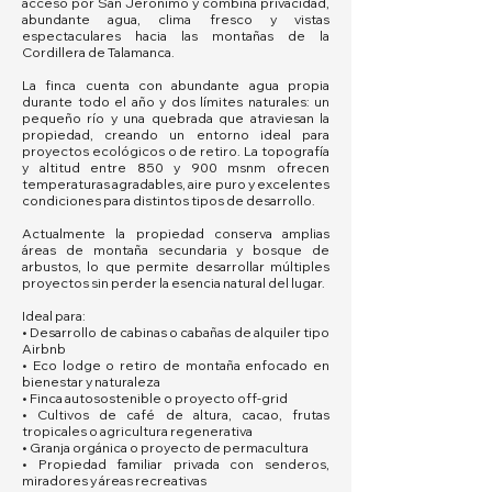
acceso por San Jerónimo y combina privacidad,
abundante agua, clima fresco y vistas
espectaculares hacia las montañas de la
Cordillera de Talamanca.
La finca cuenta con abundante agua propia
durante todo el año y dos límites naturales: un
pequeño río y una quebrada que atraviesan la
propiedad, creando un entorno ideal para
proyectos ecológicos o de retiro. La topografía
y altitud entre 850 y 900 msnm ofrecen
temperaturas agradables, aire puro y excelentes
condiciones para distintos tipos de desarrollo.
Actualmente la propiedad conserva amplias
áreas de montaña secundaria y bosque de
arbustos, lo que permite desarrollar múltiples
proyectos sin perder la esencia natural del lugar.
Ideal para:
• Desarrollo de cabinas o cabañas de alquiler tipo
Airbnb
• Eco lodge o retiro de montaña enfocado en
bienestar y naturaleza
• Finca autosostenible o proyecto off-grid
• Cultivos de café de altura, cacao, frutas
tropicales o agricultura regenerativa
• Granja orgánica o proyecto de permacultura
• Propiedad familiar privada con senderos,
miradores y áreas recreativas