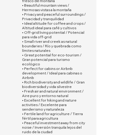
fresco de montaña
• Beautiful mountain views /
Hermosas vistas a la montaña
• Privacy and peaceful surroundings /
Privacidad y tranquilidad
• Ideal altitude for coffee and crops /
Altitud ideal para café y cultivos
• Off-grid living potential / Potencial
para vida off-grid
• Small river and creek as natural
boundaries / Río y quebrada como
límites naturales
• Great potential for eco-tourism /
Gran potencial para turismo
ecológico
• Perfect for cabins or Airbnb
development / Ideal para cabinas o
Airbnb
• Rich biodiversity and wildlife / Gran
biodiversidad y vida silvestre
• Fresh air and natural environment /
Aire puro y entorno natural
• Excellent for hiking and nature
activities / Excelente para
senderismo y naturaleza
• Fertile land for agriculture / Tierra
fértil para agricultura
• Peaceful investment away from city
noise / Inversión tranquila lejos del
ruido de la ciudad