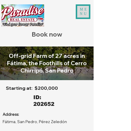
ME
NU
Book now
Off-grid Farm of 27 acres in
Fátima, the Foothills of Cerro
Chirripó, San Pedro
Starting at:
$200,000
ID:
202652
Address:
Fátima, San Pedro, Pérez Zeledón