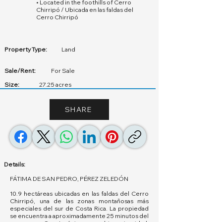
• Located in the foothills of Cerro
Chirripó / Ubicada en las faldas del
Cerro Chirripó
Property Type:
Land
Sale/Rent:
For Sale
Size:
27.25 acres
SHARE
Details:
FÁTIMA DE SAN PEDRO, PÉREZ ZELEDÓN
10.9 hectáreas ubicadas en las faldas del Cerro
Chirripó, una de las zonas montañosas más
especiales del sur de Costa Rica. La propiedad
se encuentra a aproximadamente 25 minutos del