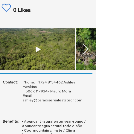
0 Likes
Contact:
Phone:
+1 724 8134462
Ashley
Hawkins
+506 61179347
Mauro Mora
Email:
ashley@paradiserealestatecr.com
Benefits:
• Abundant natural water year-round /
Abundante agua natural todo el año
• Cool mountain climate / Clima