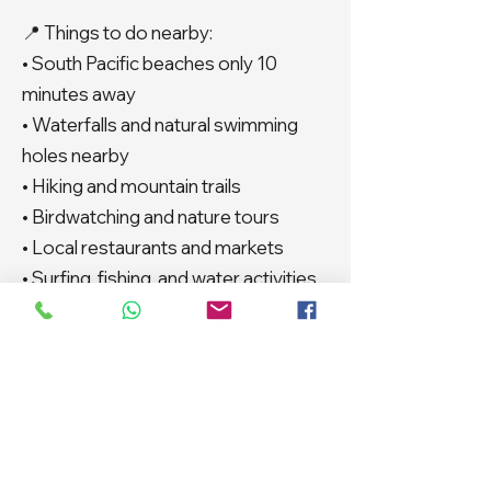
📍 Things to do nearby:
• South Pacific beaches only 10
minutes away
• Waterfalls and natural swimming
holes nearby
• Hiking and mountain trails
• Birdwatching and nature tours
• Local restaurants and markets
• Surfing, fishing, and water activities
• Easy access to Dominical and Uvita
The road access is good and a 4x4
vehicle is not required, although it is
recommended for extra
convenience, especially during the