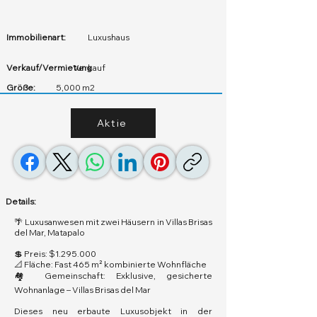
Immobilienart:
Luxushaus
Verkauf/Vermietung
Verkauf
Größe:
5,000 m2
Aktie
Details:
🌴 Luxusanwesen mit zwei Häusern in Villas Brisas
del Mar, Matapalo
💲 Preis: $1.295.000
📐 Fläche: Fast 465 m² kombinierte Wohnfläche
🏘️ Gemeinschaft: Exklusive, gesicherte
Wohnanlage – Villas Brisas del Mar
Dieses neu erbaute Luxusobjekt in der