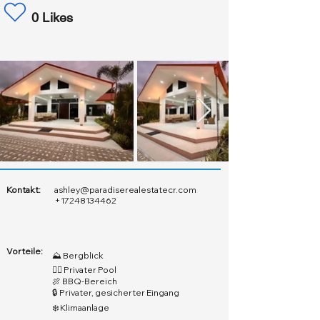
0 Likes
Kontakt:
ashley@paradiserealestatecr.com
+17248134462
Vorteile:
⛰️ Bergblick
🏊‍♂️ Privater Pool
🍖 BBQ-Bereich
🔒 Privater, gesicherter Eingang
❄️ Klimaanlage