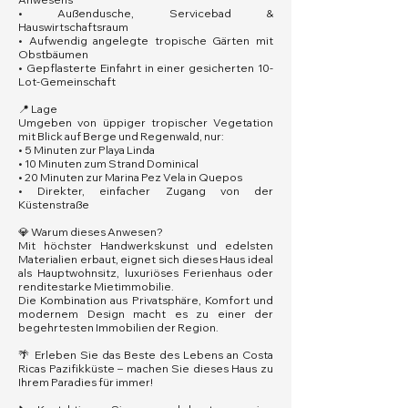
• Außendusche, Servicebad &
Hauswirtschaftsraum
• Aufwendig angelegte tropische Gärten mit
Obstbäumen
• Gepflasterte Einfahrt in einer gesicherten 10-
Lot-Gemeinschaft
📍 Lage
Umgeben von üppiger tropischer Vegetation
mit Blick auf Berge und Regenwald, nur:
• 5 Minuten zur Playa Linda
• 10 Minuten zum Strand Dominical
• 20 Minuten zur Marina Pez Vela in Quepos
• Direkter, einfacher Zugang von der
Küstenstraße
💎 Warum dieses Anwesen?
Mit höchster Handwerkskunst und edelsten
Materialien erbaut, eignet sich dieses Haus ideal
als Hauptwohnsitz, luxuriöses Ferienhaus oder
renditestarke Mietimmobilie.
Die Kombination aus Privatsphäre, Komfort und
modernem Design macht es zu einer der
begehrtesten Immobilien der Region.
🌴 Erleben Sie das Beste des Lebens an Costa
Ricas Pazifikküste – machen Sie dieses Haus zu
Ihrem Paradies für immer!