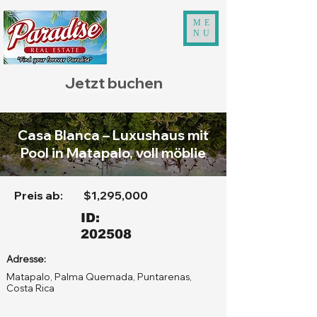
ME
NU
Jetzt buchen
Casa Blanca – Luxushaus mit
Pool in Matapalo, voll möblie
Preis ab:
$1,295,000
ID:
202508
Adresse:
Matapalo, Palma Quemada, Puntarenas,
Costa Rica