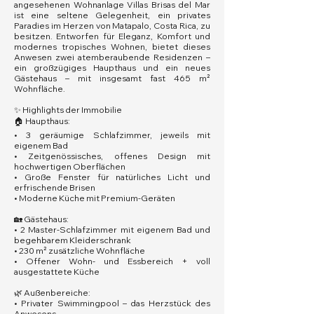
angesehenen Wohnanlage Villas Brisas del Mar
ist eine seltene Gelegenheit, ein privates
Paradies im Herzen von Matapalo, Costa Rica, zu
besitzen. Entworfen für Eleganz, Komfort und
modernes tropisches Wohnen, bietet dieses
Anwesen zwei atemberaubende Residenzen –
ein großzügiges Haupthaus und ein neues
Gästehaus – mit insgesamt fast 465 m²
Wohnfläche.
✨ Highlights der Immobilie
🏠 Haupthaus:
• 3 geräumige Schlafzimmer, jeweils mit
eigenem Bad
• Zeitgenössisches, offenes Design mit
hochwertigen Oberflächen
• Große Fenster für natürliches Licht und
erfrischende Brisen
• Moderne Küche mit Premium-Geräten
🏡 Gästehaus:
• 2 Master-Schlafzimmer mit eigenem Bad und
begehbarem Kleiderschrank
• 230 m² zusätzliche Wohnfläche
• Offener Wohn- und Essbereich + voll
ausgestattete Küche
🌿 Außenbereiche:
• Privater Swimmingpool – das Herzstück des
Anwesens