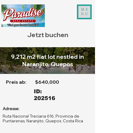
ME
NU
Jetzt buchen
9,212 m2 flat lot nestled in
Naranjito, Quepos
Preis ab:
$640,000
ID:
202516
Adresse:
Ruta Nacional Treciaria 616, Provincia de
Puntarenas, Naranjito, Quepos, Costa Rica