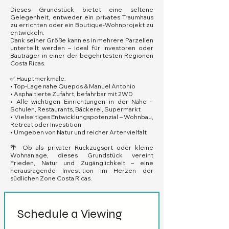
Dieses Grundstück bietet eine seltene
Gelegenheit, entweder ein privates Traumhaus
zu errichten oder ein Boutique-Wohnprojekt zu
entwickeln.
Dank seiner Größe kann es in mehrere Parzellen
unterteilt werden – ideal für Investoren oder
Bauträger in einer der begehrtesten Regionen
Costa Ricas.
✅ Hauptmerkmale:
• Top-Lage nahe Quepos & Manuel Antonio
• Asphaltierte Zufahrt, befahrbar mit 2WD
• Alle wichtigen Einrichtungen in der Nähe –
Schulen, Restaurants, Bäckerei, Supermarkt
• Vielseitiges Entwicklungspotenzial – Wohnbau,
Retreat oder Investition
• Umgeben von Natur und reicher Artenvielfalt
🌴 Ob als privater Rückzugsort oder kleine
Wohnanlage, dieses Grundstück vereint
Frieden, Natur und Zugänglichkeit – eine
herausragende Investition im Herzen der
südlichen Zone Costa Ricas.
Schedule a Viewing