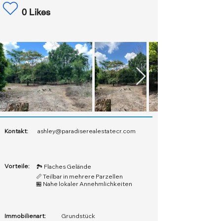
0 Likes
Kontakt:
ashley@paradiserealestatecr.com
Vorteile:
🏞️ Flaches Gelände
📏 Teilbar in mehrere Parzellen
🏪 Nahe lokaler Annehmlichkeiten
Immobilienart:
Grundstück